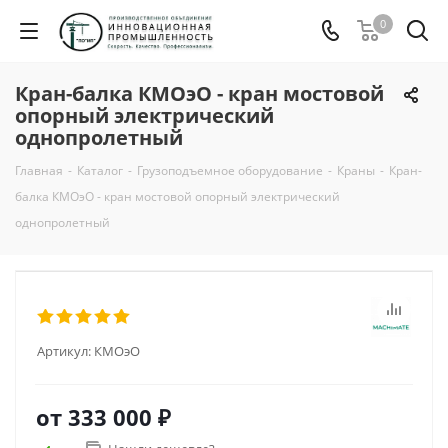
0
Кран-балка КМОэО - кран мостовой
опорный электрический
однопролетный
Главная
-
Каталог
-
Грузоподъемное оборудование
-
Краны
-
Кран-
балка КМОэО - кран мостовой опорный электрический
однопролетный
Артикул:
КМОэО
от
333 000 ₽