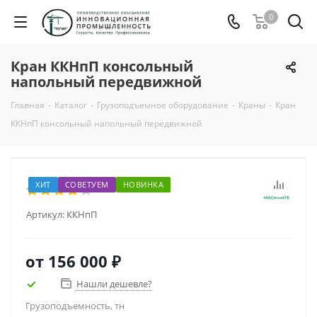
0
Кран ККНпП консольный
напольный передвижной
Главная
-
Каталог
-
Грузоподъемное оборудование
-
Краны
-
Кран
ККНпП консольный напольный передвижной
ХИТ
СОВЕТУЕМ
НОВИНКА
Артикул:
ККНпП
от
156 000 ₽
Нашли дешевле?
Грузоподъемность, тн