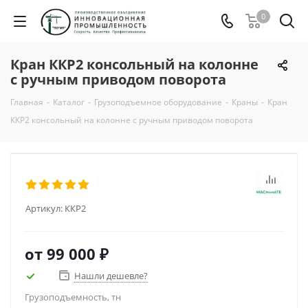
0
Кран ККР2 консольный на колонне
с ручным приводом поворота
Главная
-
Каталог
-
Грузоподъемное оборудование
-
Краны
-
Кран
ККР2 консольный на колонне с ручным приводом поворота
Артикул:
ККР2
от
99 000 ₽
Нашли дешевле?
Грузоподъемность, тн