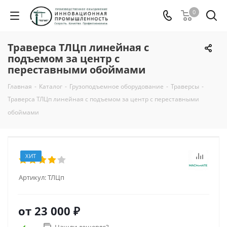
0
Траверса ТЛЦп линейная с
подъемом за центр с
переставными обоймами
Главная
-
Каталог
-
Грузоподъемное оборудование
-
Траверсы
-
Траверса ТЛЦп линейная с подъемом за центр с переставными
обоймами
ХИТ
Артикул:
ТЛЦп
от
23 000 ₽