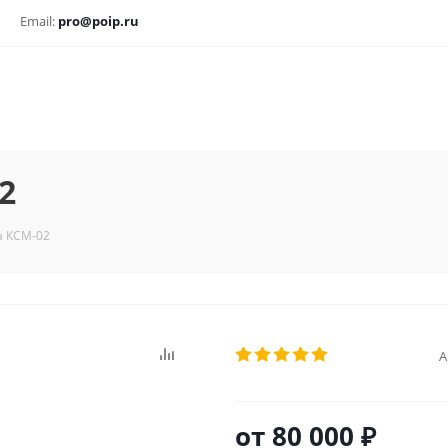
Email:
pro@poip.ru
2
а КСМ-02
А
от
80 000 ₽