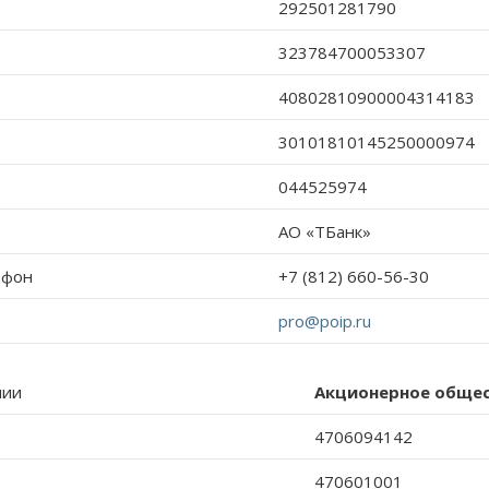
292501281790
323784700053307
40802810900004314183
30101810145250000974
044525974
АО «ТБанк»
ефон
+7 (812) 660-56-30
pro@poip.ru
нии
Акционерное общес
4706094142
470601001