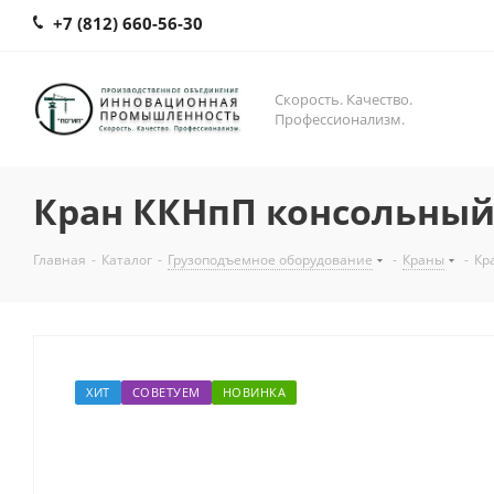
+7 (812) 660-56-30
Скорость. Качество.
Профессионализм.
Кран ККНпП консольны
Главная
-
Каталог
-
Грузоподъемное оборудование
-
Краны
-
Кр
ХИТ
СОВЕТУЕМ
НОВИНКА