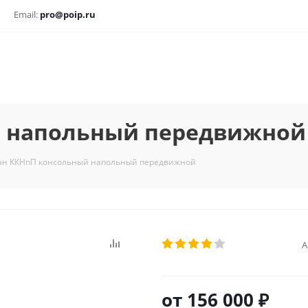
Email:
pro@poip.ru
й напольный передвижной
ан ККНпП консольный напольный передвижной
А
от
156 000 ₽