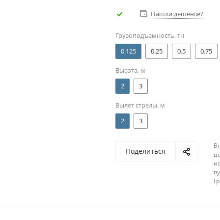
Нашли дешевле?
Грузоподъемность, тн
0.125
0.25
0.5
0.75
Высота, м
2
3
Вылет стрелы, м
2
3
В
Поделиться
ц
и
п
Г