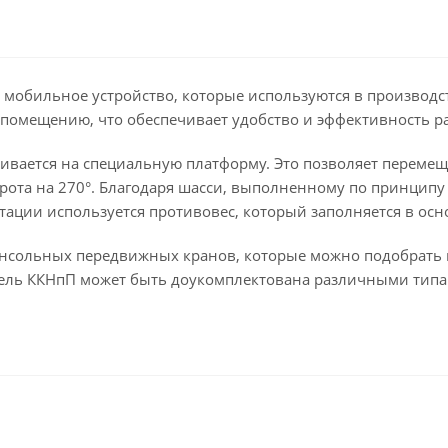
обильное устройство, которые используются в производст
помещению, что обеспечивает удобство и эффективность р
ивается на специальную платформу. Это позволяет перемеща
ота на 270°. Благодаря шасси, выполненному по принципу
атации используется противовес, который заполняется в осн
нсольных передвижных кранов, которые можно подобрать 
дель ККНпП может быть доукомплектована различными типам