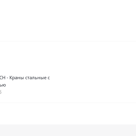
СН - Краны стальные с
тью
б