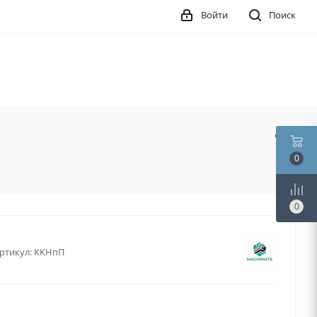
Войти
Поиск
0
0
ртикул:
ККНпП