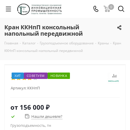
0
Кран ККНпП консольный
напольный передвижной
Главная
-
Каталог
-
Грузоподъемное оборудование
-
Краны
-
Кран
ККНпП консольный напольный передвижной
ХИТ
СОВЕТУЕМ
НОВИНКА
Артикул:
ККНпП
от
156 000 ₽
Нашли дешевле?
Грузоподъемность, тн