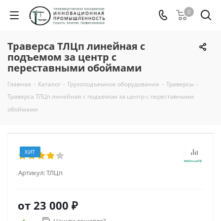
0
Траверса ТЛЦп линейная с
подъемом за центр с
переставными обоймами
Главная
-
Каталог
-
Грузоподъемное оборудование
-
Траверсы
-
Траверса ТЛЦп линейная с подъемом за центр с переставными
обоймами
ХИТ
Артикул:
ТЛЦп
от
23 000 ₽