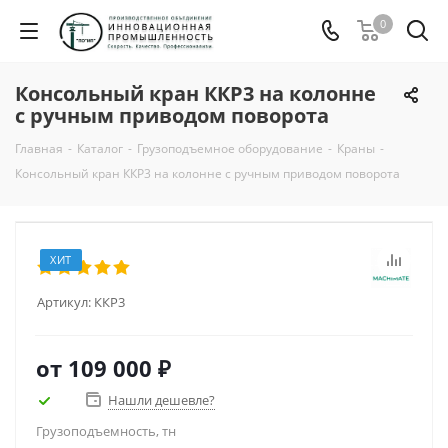
0
Консольный кран ККР3 на колонне
с ручным приводом поворота
Главная
-
Каталог
-
Грузоподъемное оборудование
-
Краны
-
Консольный кран ККР3 на колонне с ручным приводом поворота
ХИТ
Артикул:
ККР3
от
109 000 ₽
Нашли дешевле?
Грузоподъемность, тн