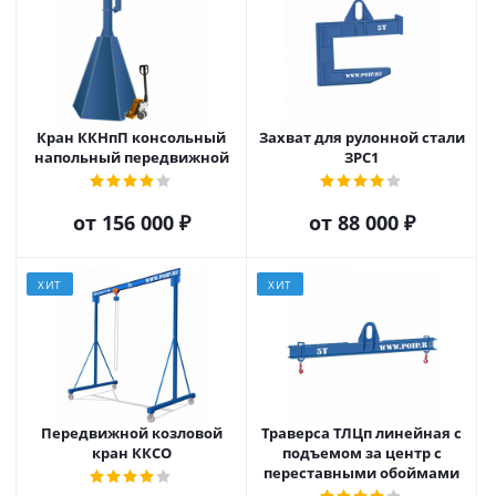
Кран ККНпП консольный
Захват для рулонной стали
напольный передвижной
ЗРС1
от
156 000 ₽
от
88 000 ₽
ХИТ
ХИТ
Передвижной козловой
Траверса ТЛЦп линейная с
кран ККСО
подъемом за центр с
переставными обоймами