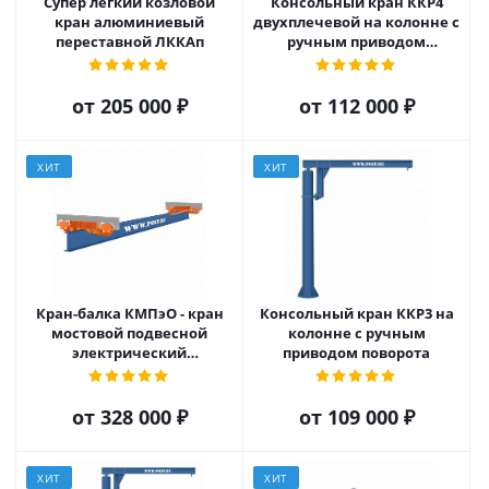
Супер легкий козловой
Консольный кран ККР4
кран алюминиевый
двухплечевой на колонне с
переставной ЛККАп
ручным приводом
поворота
от
205 000 ₽
от
112 000 ₽
ХИТ
ХИТ
Кран-балка КМПэО - кран
Консольный кран ККР3 на
мостовой подвесной
колонне с ручным
электрический
приводом поворота
однопролетный
от
328 000 ₽
от
109 000 ₽
ХИТ
ХИТ