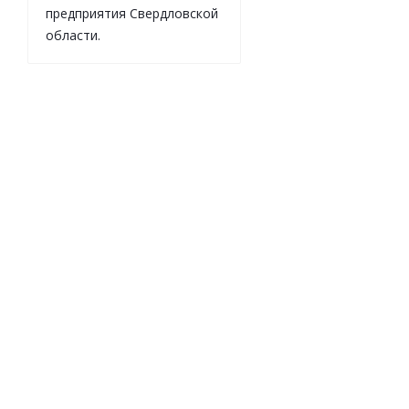
предприятия Свердловской
Легкий козлово
области.
ХИТ
СОВЕТУЕМ
Легкий козлово