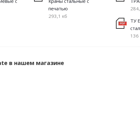
иевые с
Краны стальные с
ТРА
печатью
284,
293,1 кб
ТУ 
ста
136
te в нашем магазине
НОВИНКА