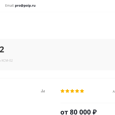
Email:
pro@poip.ru
2
а КСМ-02
А
от
80 000 ₽