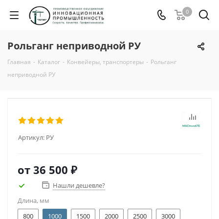
0
Рольганг неприводной РУ
Главная
-
Каталог
-
Конвейеры, транспортеры
-
Рольганг
неприводной РУ
Артикул:
РУ
от
36 500 ₽
Нашли дешевле?
Длина, мм
800
1000
1500
2000
2500
3000