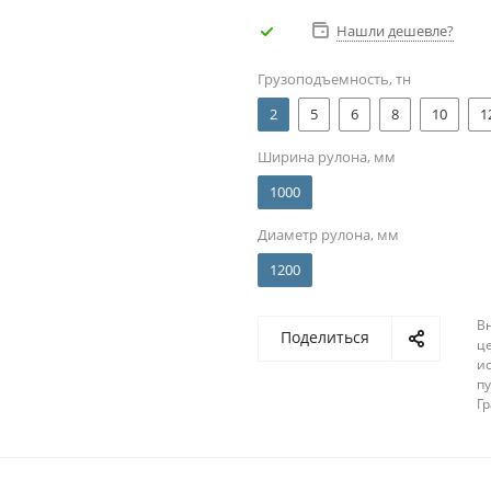
Нашли дешевле?
Грузоподъемность, тн
2
5
6
8
10
1
Ширина рулона, мм
1000
Диаметр рулона, мм
1200
В
Поделиться
ц
и
п
Г