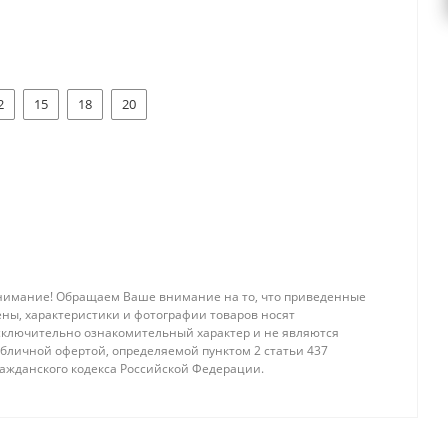
2
15
18
20
нимание! Обращаем Ваше внимание на то, что приведенные
ены, характеристики и фотографии товаров носят
сключительно ознакомительный характер и не являются
убличной офертой, определяемой пунктом 2 статьи 437
ражданского кодекса Российской Федерации.