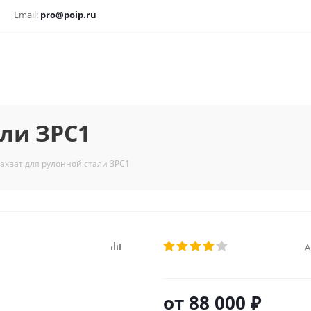
Email:
pro@poip.ru
али ЗРС1
ахват для рулонной стали ЗРС1
А
от
88 000 ₽