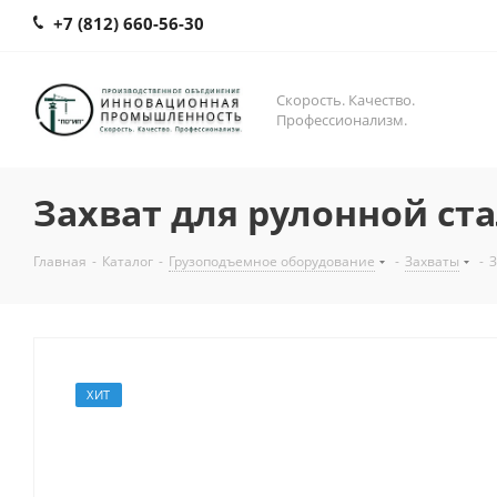
+7 (812) 660-56-30
Скорость. Качество.
Профессионализм.
Захват для рулонной ст
Главная
-
Каталог
-
Грузоподъемное оборудование
-
Захваты
-
З
ХИТ