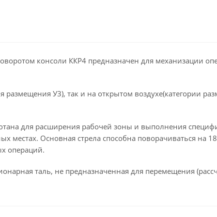
оворотом консоли ККР4 предназначен для механизации оп
я размещения У3), так и на открытом воздухе(категории р
отана для расширения рабочей зоны и выполнения специфич
х местах. Основная стрела способна поворачиваться на 180
ых операций.
онарная таль, не предназначенная для перемещения (рассч