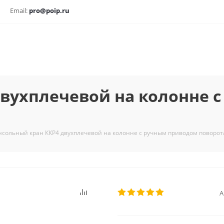
Email:
pro@poip.ru
двухплечевой на колонне 
нсольный кран ККР4 двухплечевой на колонне с ручным приводом поворот
А