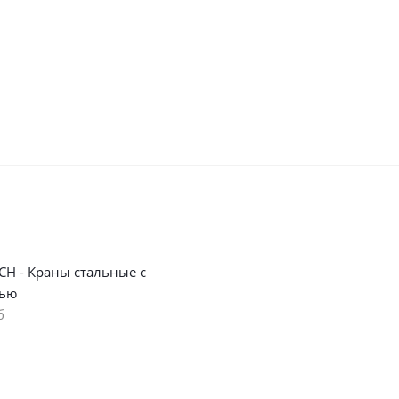
СН - Краны стальные с
тью
б