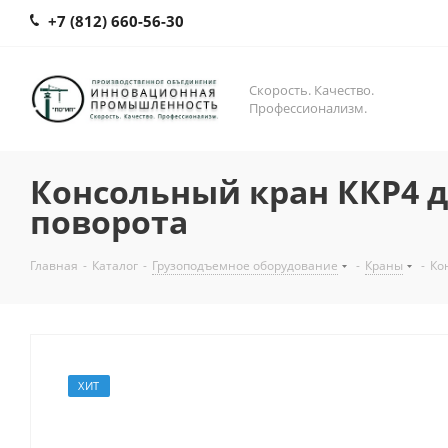
+7 (812) 660-56-30
Скорость. Качество.
Профессионализм.
Консольный кран ККР4 
поворота
Главная
-
Каталог
-
Грузоподъемное оборудование
-
Краны
-
Ко
ХИТ