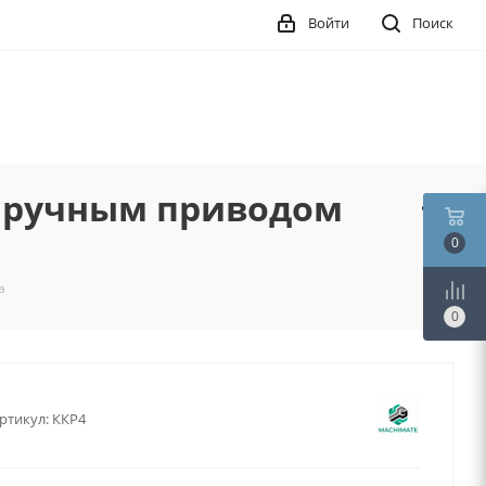
Войти
Поиск
с ручным приводом
0
а
0
ртикул:
ККР4