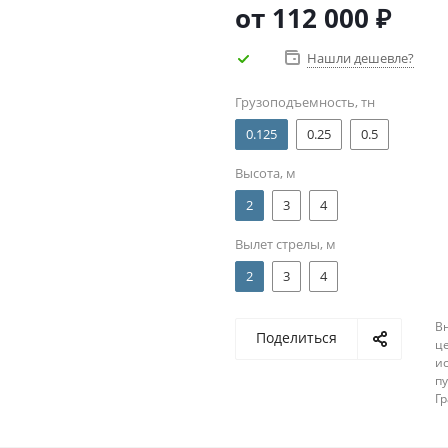
от
112 000 ₽
Нашли дешевле?
Грузоподъемность, тн
0.125
0.25
0.5
Высота, м
2
3
4
Вылет стрелы, м
2
3
4
В
Поделиться
ц
и
п
Г