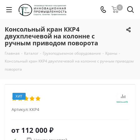
0
Консольный кран ККР4
двухплечевой на колонне с
ручным приводом поворота
Главная
-
Каталог
-
Грузоподъемное оборудование
-
Краны
-
Консольный кран ККР4 двухплечевой на колонне с ручным приводом
поворота
ХИТ
Артикул:
ККР4
от
112 000 ₽