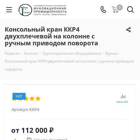
0
Консольный кран ККР4
двухплечевой на колонне с
ручным приводом поворота
Главная
-
Каталог
-
Грузоподъемное оборудование
-
Краны
-
Консольный кран ККР4 двухплечевой на колонне с ручным приводом
поворота
ХИТ
Артикул:
ККР4
от
112 000 ₽