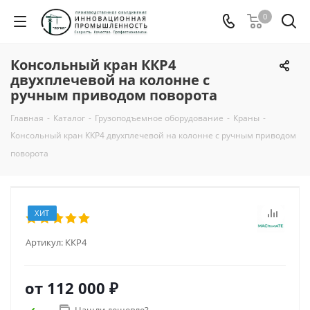
0
Консольный кран ККР4
двухплечевой на колонне с
ручным приводом поворота
Главная
-
Каталог
-
Грузоподъемное оборудование
-
Краны
-
Консольный кран ККР4 двухплечевой на колонне с ручным приводом
поворота
ХИТ
Артикул:
ККР4
от
112 000 ₽