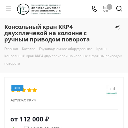
0
Консольный кран ККР4
двухплечевой на колонне с
ручным приводом поворота
Главная
-
Каталог
-
Грузоподъемное оборудование
-
Краны
-
Консольный кран ККР4 двухплечевой на колонне с ручным приводом
поворота
ХИТ
Артикул:
ККР4
от
112 000 ₽