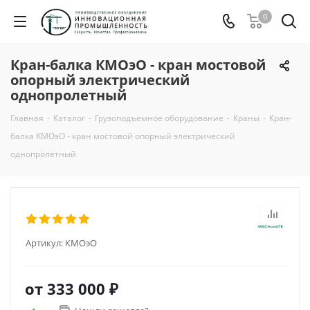
0
Кран-балка КМОэО - кран мостовой
опорный электрический
однопролетный
Главная
-
Каталог
-
Грузоподъемное оборудование
-
Краны
-
Кран-
балка КМОэО - кран мостовой опорный электрический
однопролетный
Артикул:
КМОэО
от
333 000 ₽