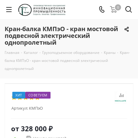
0
Кран-балка КМПэО - кран мостовой
подвесной электрический
однопролетный
Главная
-
Каталог
-
Грузоподъемное оборудование
-
Краны
-
Кран-
балка КМПэО - кран мостовой подвесной электрический
однопролетный
ХИТ
СОВЕТУЕМ
Артикул:
КМПэО
от
328 000 ₽