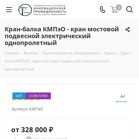
0
Кран-балка КМПэО - кран мостовой
подвесной электрический
однопролетный
Главная
-
Каталог
-
Грузоподъемное оборудование
-
Краны
-
Кран-
балка КМПэО - кран мостовой подвесной электрический
однопролетный
ХИТ
СОВЕТУЕМ
Артикул:
КМПэО
от
328 000 ₽