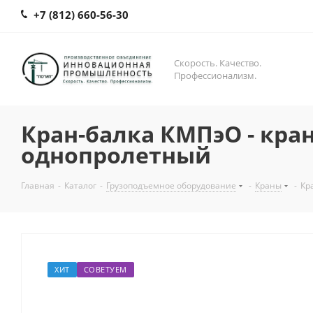
+7 (812) 660-56-30
Скорость. Качество.
Профессионализм.
Кран-балка КМПэО - кра
однопролетный
Главная
-
Каталог
-
Грузоподъемное оборудование
-
Краны
-
Кр
ХИТ
СОВЕТУЕМ