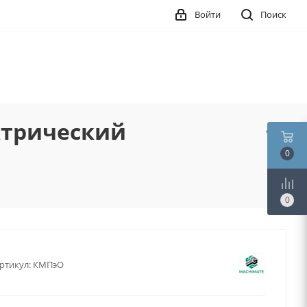
Войти
Поиск
ктрический
0
й
0
ртикул:
КМПэО