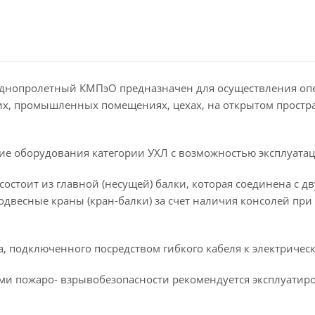
 однопролетный КМПэО предназначен для осуществления оп
их, промышленных помещениях, цехах, на открытом простра
е оборудования категории УХЛ с возможностью эксплуатаци
состоит из главной (несущей) балки, которая соединена с
одвесные краны (кран-балки) за счет наличия консолей пр
а, подключенного посредством гибкого кабеля к электричес
и пожаро- взрывобезопасности рекомендуется эксплуатиро