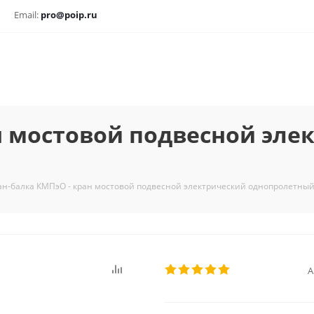
Email:
pro@poip.ru
н мостовой подвесной эле
ан-балка КМПэО - кран мостовой подвесной электрический однопролетны
А