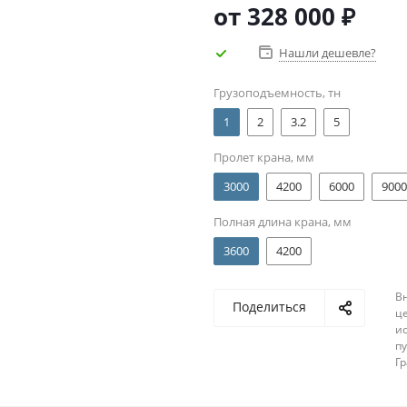
от
328 000 ₽
Нашли дешевле?
Грузоподъемность, тн
1
2
3.2
5
Пролет крана, мм
3000
4200
6000
9000
Полная длина крана, мм
3600
4200
В
Поделиться
ц
и
п
Г