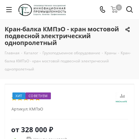
0
Кран-балка КМПэО - кран мостовой
подвесной электрический
однопролетный
Главная
-
Каталог
-
Грузоподъемное оборудование
-
Краны
-
Кран-
балка КМПэО - кран мостовой подвесной электрический
однопролетный
ХИТ
СОВЕТУЕМ
Артикул:
КМПэО
от
328 000 ₽