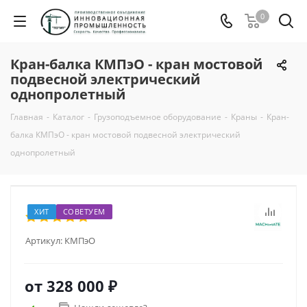
0
Кран-балка КМПэО - кран мостовой
подвесной электрический
однопролетный
Главная
-
Каталог
-
Грузоподъемное оборудование
-
Краны
-
Кран-
балка КМПэО - кран мостовой подвесной электрический
однопролетный
ХИТ
СОВЕТУЕМ
Артикул:
КМПэО
от
328 000 ₽