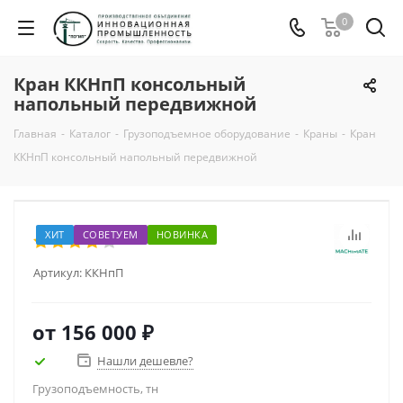
0
Кран ККНпП консольный
напольный передвижной
Главная
-
Каталог
-
Грузоподъемное оборудование
-
Краны
-
Кран
ККНпП консольный напольный передвижной
ХИТ
СОВЕТУЕМ
НОВИНКА
Артикул:
ККНпП
от
156 000 ₽
Нашли дешевле?
Грузоподъемность, тн