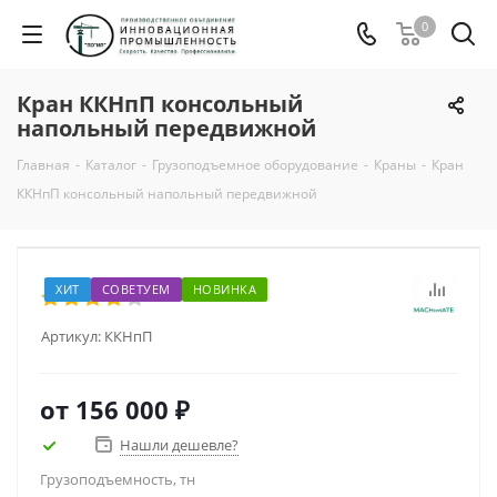
0
Кран ККНпП консольный
напольный передвижной
Главная
-
Каталог
-
Грузоподъемное оборудование
-
Краны
-
Кран
ККНпП консольный напольный передвижной
ХИТ
СОВЕТУЕМ
НОВИНКА
Артикул:
ККНпП
от
156 000 ₽
Нашли дешевле?
Грузоподъемность, тн