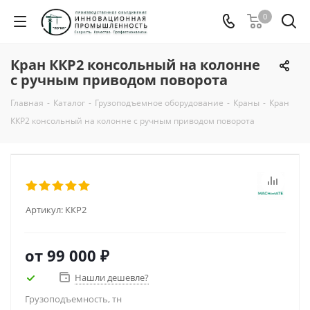
0
Кран ККР2 консольный на колонне
с ручным приводом поворота
Главная
-
Каталог
-
Грузоподъемное оборудование
-
Краны
-
Кран
ККР2 консольный на колонне с ручным приводом поворота
Артикул:
ККР2
от
99 000 ₽
Нашли дешевле?
Грузоподъемность, тн