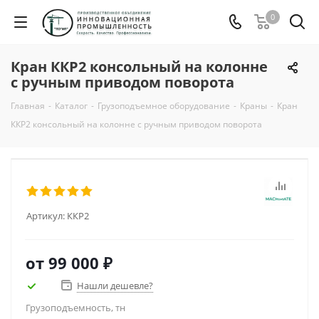
0
Кран ККР2 консольный на колонне
с ручным приводом поворота
Главная
-
Каталог
-
Грузоподъемное оборудование
-
Краны
-
Кран
ККР2 консольный на колонне с ручным приводом поворота
Артикул:
ККР2
от
99 000 ₽
Нашли дешевле?
Грузоподъемность, тн