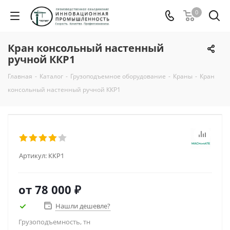
0
Кран консольный настенный
ручной ККР1
Главная
-
Каталог
-
Грузоподъемное оборудование
-
Краны
-
Кран
консольный настенный ручной ККР1
Артикул:
ККР1
от
78 000 ₽
Нашли дешевле?
Грузоподъемность, тн