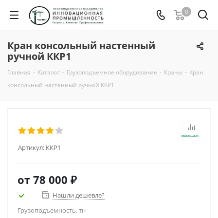
0
Кран консольный настенный
ручной ККР1
Главная
-
Каталог
-
Грузоподъемное оборудование
-
Краны
-
Кран
консольный настенный ручной ККР1
Артикул:
ККР1
от
78 000 ₽
Нашли дешевле?
Грузоподъемность, тн