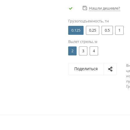
Нашли дешевле?
Грузоподъемность, тн
0.125
0.25
0.5
1
Вылет стрелы, м
2
3
4
В
Поделиться
ц
и
п
Г