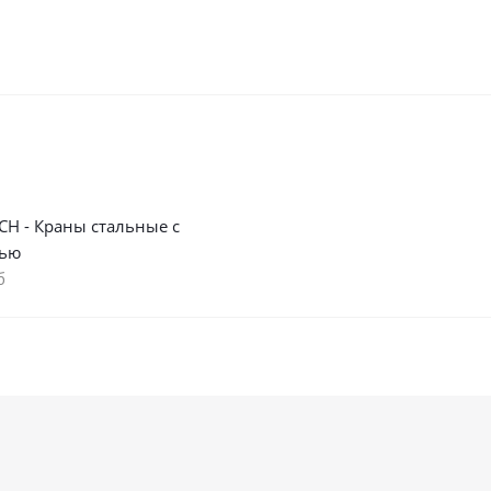
СН - Краны стальные с
тью
б