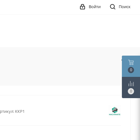
Войти
Поиск
0
0
ртикул:
ККР1