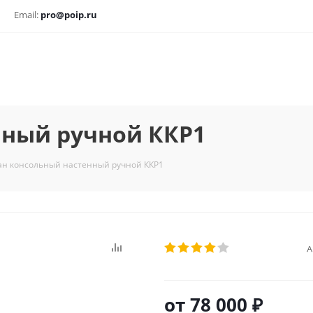
Email:
pro@poip.ru
нный ручной ККР1
ан консольный настенный ручной ККР1
А
от
78 000 ₽