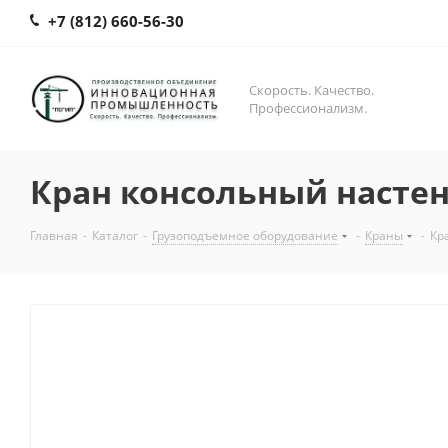
+7 (812) 660-56-30
Скорость. Качество.
Профессионализм.
Кран консольный насте
Главная
-
Каталог
-
Грузоподъемное оборудование
-
Краны
-
Кр