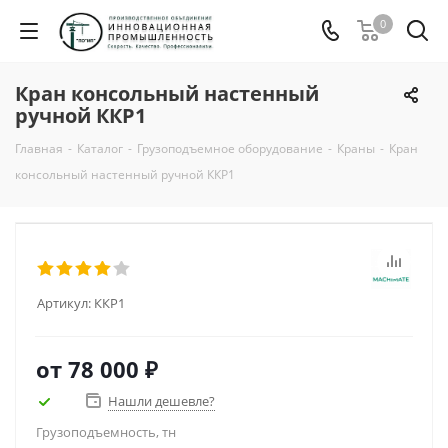
0
Кран консольный настенный
ручной ККР1
Главная
-
Каталог
-
Грузоподъемное оборудование
-
Краны
-
Кран
консольный настенный ручной ККР1
Артикул:
ККР1
от
78 000 ₽
Нашли дешевле?
Грузоподъемность, тн