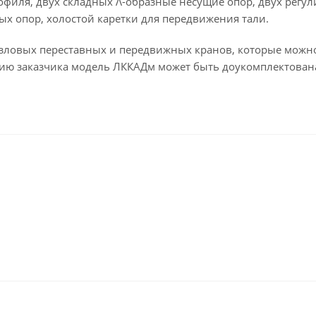
офиля, двух складных Λ-образные несущие опор, двух регул
х опор, холостой каретки для передвижения тали.
зловых переставных и передвижных кранов, которые можно
нию заказчика модель ЛККАДм может быть доукомплектова