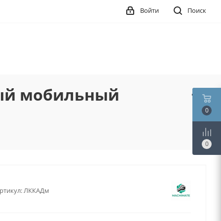
Войти
Поиск
ный мобильный
0
0
ртикул:
ЛККАДм