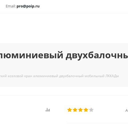
Email:
pro@poip.ru
 алюминиевый двухбалоч
гкий козловой кран алюминиевый двухбалочный мобильный ЛККАДм
А