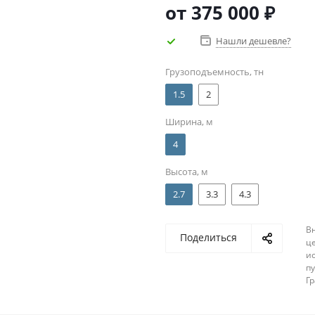
от
375 000 ₽
Нашли дешевле?
Грузоподъемность, тн
1.5
2
Ширина, м
4
Высота, м
2.7
3.3
4.3
В
Поделиться
ц
и
п
Г