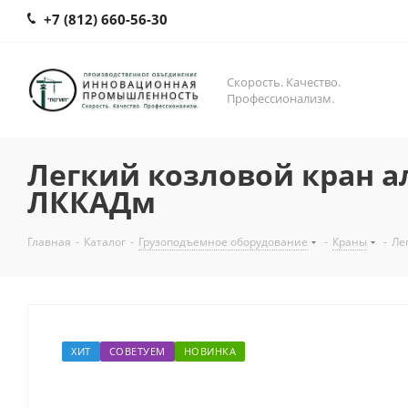
+7 (812) 660-56-30
Скорость. Качество.
Профессионализм.
Легкий козловой кран
ЛККАДм
Главная
-
Каталог
-
Грузоподъемное оборудование
-
Краны
-
Ле
ХИТ
СОВЕТУЕМ
НОВИНКА