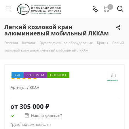
0
Легкий козловой кран
алюминиевый мобильный ЛККАм
Главная
-
Каталог
-
Грузоподъемное оборудование
-
Краны
-
Легкий
козловой кран алюминиевый мобильный ЛККАм
ХИТ
СОВЕТУЕМ
НОВИНКА
Артикул:
ЛККАм
от
305 000 ₽
Нашли дешевле?
Грузоподъемность, тн