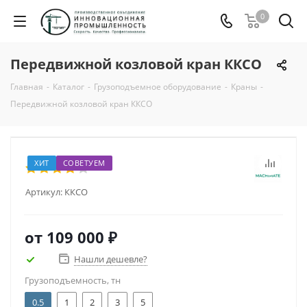
0
Передвижной козловой кран ККСО
Главная
-
Каталог
-
Грузоподъемное оборудование
-
Краны
-
Передвижной козловой кран ККСО
ХИТ
СОВЕТУЕМ
Артикул:
ККСО
от
109 000 ₽
Нашли дешевле?
Грузоподъемность, тн
0.5
1
2
3
5