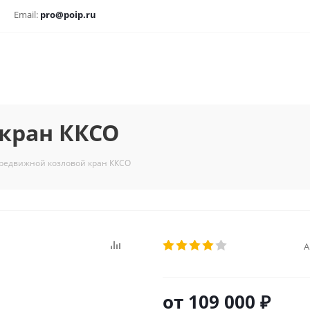
Email:
pro@poip.ru
кран ККСО
редвижной козловой кран ККСО
А
от
109 000 ₽