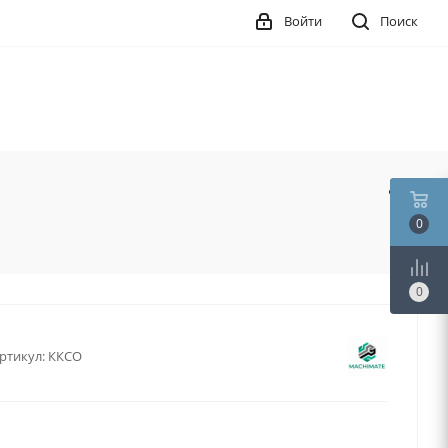
Войти
Поиск
0
0
ртикул:
ККСО