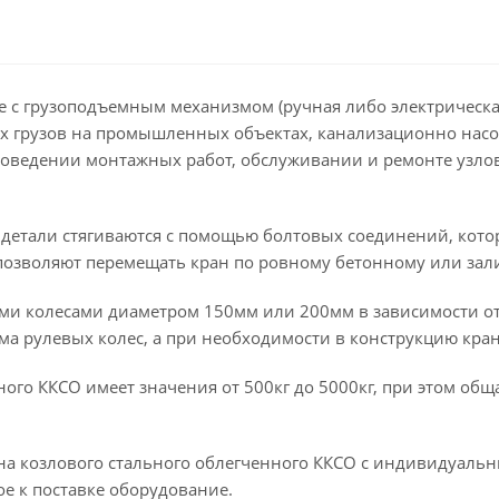
 с грузоподъемным механизмом (ручная либо электрическая
х грузов на промышленных объектах, канализационно насо
 проведении монтажных работ, обслуживании и ремонте узл
 детали стягиваются с помощью болтовых соединений, кото
озволяют перемещать кран по ровному бетонному или зал
ми колесами диаметром 150мм или 200мм в зависимости о
ема рулевых колес, а при необходимости в конструкцию кр
ого ККСО имеет значения от 500кг до 5000кг, при этом общ
на козлового стального облегченного ККСО с индивидуаль
ое к поставке оборудование.