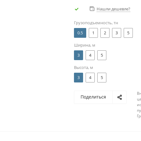
Нашли дешевле?
Грузоподъемность, тн
0.5
1
2
3
5
Ширина, м
3
4
5
Высота, м
3
4
5
В
Поделиться
ц
и
п
Г