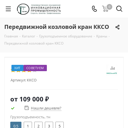
0
Передвижной козловой кран ККСО
Главная
-
Каталог
-
Грузоподъемное оборудование
-
Краны
-
Передвижной козловой кран ККСО
ХИТ
СОВЕТУЕМ
Артикул:
ККСО
от
109 000 ₽
Нашли дешевле?
Грузоподъемность, тн
0.5
1
2
3
5