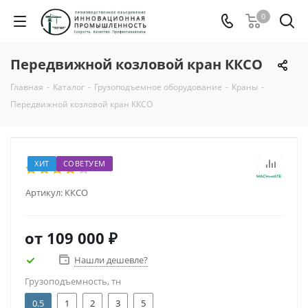
0
Передвижной козловой кран ККСО
Главная
-
Каталог
-
Грузоподъемное оборудование
-
Краны
-
Передвижной козловой кран ККСО
ХИТ
СОВЕТУЕМ
Артикул:
ККСО
от
109 000 ₽
Нашли дешевле?
Грузоподъемность, тн
0.5
1
2
3
5