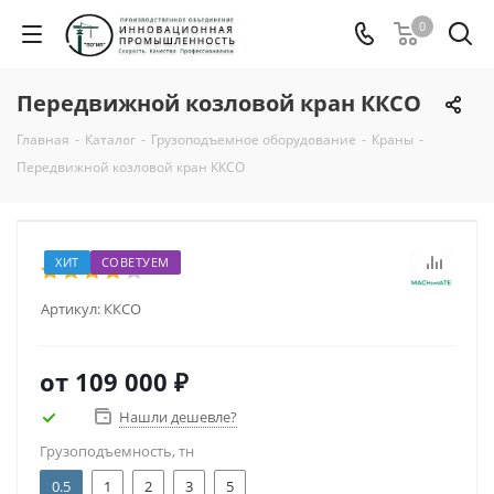
0
Передвижной козловой кран ККСО
Главная
-
Каталог
-
Грузоподъемное оборудование
-
Краны
-
Передвижной козловой кран ККСО
ХИТ
СОВЕТУЕМ
Артикул:
ККСО
от
109 000 ₽
Нашли дешевле?
Грузоподъемность, тн
0.5
1
2
3
5