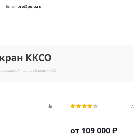
Email:
pro@poip.ru
кран ККСО
редвижной козловой кран ККСО
А
от
109 000 ₽