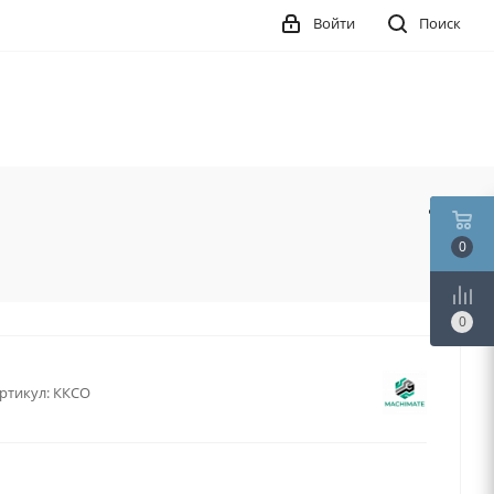
Войти
Поиск
0
0
ртикул:
ККСО