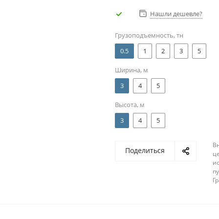
Нашли дешевле?
Грузоподъемность, тн
0.5
1
2
3
5
Ширина, м
3
4
5
Высота, м
3
4
5
В
Поделиться
ц
и
п
Г