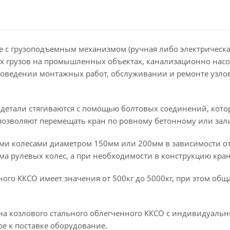
 с грузоподъемным механизмом (ручная либо электрическая
х грузов на промышленных объектах, канализационно насо
 проведении монтажных работ, обслуживании и ремонте узл
 детали стягиваются с помощью болтовых соединений, кото
озволяют перемещать кран по ровному бетонному или зал
ми колесами диаметром 150мм или 200мм в зависимости о
ема рулевых колес, а при необходимости в конструкцию кр
ого ККСО имеет значения от 500кг до 5000кг, при этом общ
на козлового стального облегченного ККСО с индивидуаль
ое к поставке оборудование.