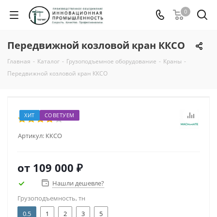
0
Передвижной козловой кран ККСО
Главная
-
Каталог
-
Грузоподъемное оборудование
-
Краны
-
Передвижной козловой кран ККСО
ХИТ
СОВЕТУЕМ
Артикул:
ККСО
от
109 000 ₽
Нашли дешевле?
Грузоподъемность, тн
0.5
1
2
3
5