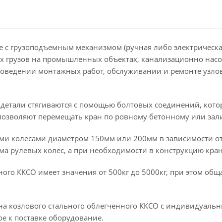
 с грузоподъемным механизмом (ручная либо электрическая
х грузов на промышленных объектах, канализационно насо
 проведении монтажных работ, обслуживании и ремонте узл
 детали стягиваются с помощью болтовых соединений, кото
озволяют перемещать кран по ровному бетонному или зал
ми колесами диаметром 150мм или 200мм в зависимости о
ема рулевых колес, а при необходимости в конструкцию кр
ого ККСО имеет значения от 500кг до 5000кг, при этом общ
на козлового стального облегченного ККСО с индивидуаль
ое к поставке оборудование.