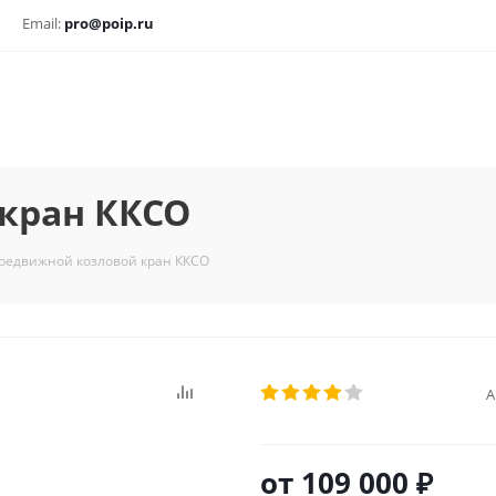
Email:
pro@poip.ru
кран ККСО
редвижной козловой кран ККСО
А
от
109 000 ₽