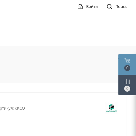
Войти
Поиск
0
0
ртикул:
ККСО