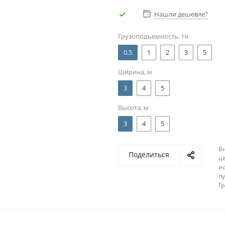
Нашли дешевле?
Грузоподъемность, тн
0.5
1
2
3
5
Ширина, м
3
4
5
Высота, м
3
4
5
В
Поделиться
ц
и
п
Г