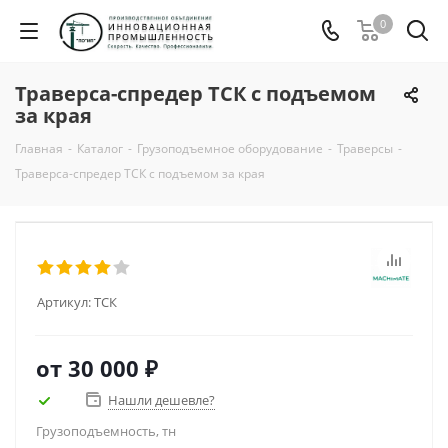
0
Траверса-спредер ТСК с подъемом
за края
Главная
-
Каталог
-
Грузоподъемное оборудование
-
Траверсы
-
Траверса-спредер ТСК с подъемом за края
Артикул:
ТСК
от
30 000 ₽
Нашли дешевле?
Грузоподъемность, тн