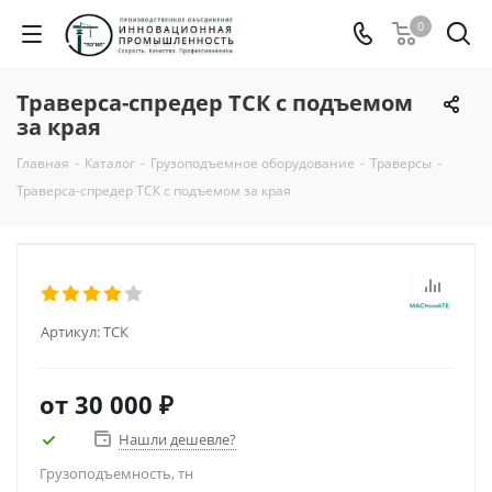
0
Траверса-спредер ТСК с подъемом
за края
Главная
-
Каталог
-
Грузоподъемное оборудование
-
Траверсы
-
Траверса-спредер ТСК с подъемом за края
Артикул:
ТСК
от
30 000 ₽
Нашли дешевле?
Грузоподъемность, тн