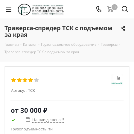
0
Траверса-спредер ТСК с подъемом
за края
Главная
-
Каталог
-
Грузоподъемное оборудование
-
Траверсы
-
Траверса-спредер ТСК с подъемом за края
Артикул:
ТСК
от
30 000 ₽
Нашли дешевле?
Грузоподъемность, тн