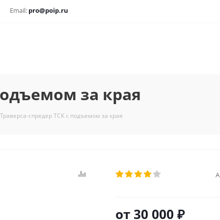
Email:
pro@poip.ru
подъемом за края
Траверса-спредер ТСК с подъемом за края
А
от
30 000 ₽