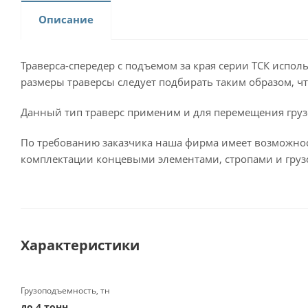
Описание
Траверса-спередер с подъемом за края серии ТСК испол
размеры траверсы следует подбирать таким образом, ч
Данный тип траверс применим и для перемещения грузо
По требованию заказчика наша фирма имеет возможнос
комплектации концевыми элементами, стропами и груз
Характеристики
Грузоподъемность, тн
до 4 тонн