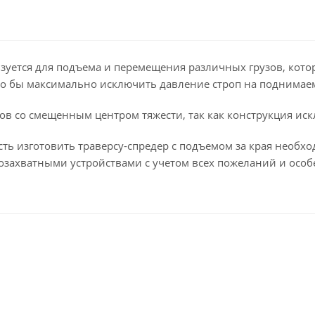
ьзуется для подъема и перемещения различных грузов, кото
то бы максимально исключить давление строп на поднимае
в со смещенным центром тяжести, так как конструкция ис
ть изготовить траверсу-спредер с подъемом за края необх
озахватными устройствами с учетом всех пожеланий и особ