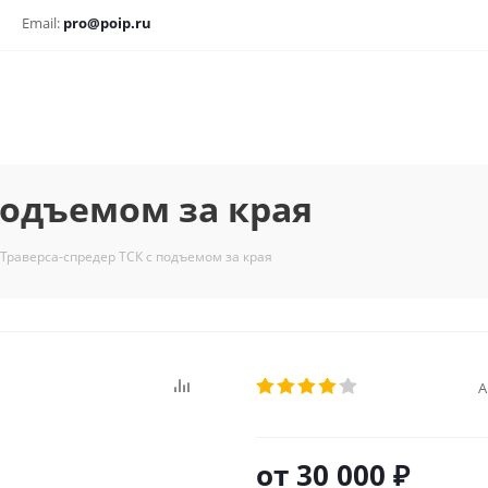
Email:
pro@poip.ru
подъемом за края
Траверса-спредер ТСК с подъемом за края
А
от
30 000 ₽