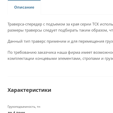
Описание
Траверса-спередер с подъемом за края серии ТСК испол
размеры траверсы следует подбирать таким образом, ч
Данный тип траверс применим и для перемещения грузо
По требованию заказчика наша фирма имеет возможнос
комплектации концевыми элементами, стропами и груз
Характеристики
Грузоподъемность, тн
до 4 тонн