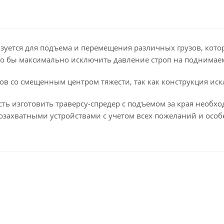
ьзуется для подъема и перемещения различных грузов, кото
то бы максимально исключить давление строп на поднимае
в со смещенным центром тяжести, так как конструкция ис
ть изготовить траверсу-спредер с подъемом за края необх
озахватными устройствами с учетом всех пожеланий и особ