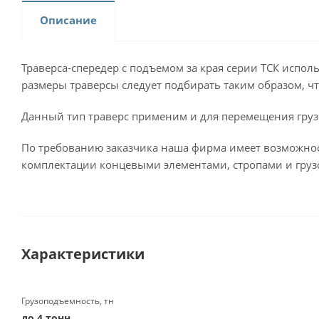
Описание
Траверса-спередер с подъемом за края серии ТСК испол
размеры траверсы следует подбирать таким образом, ч
Данный тип траверс применим и для перемещения грузо
По требованию заказчика наша фирма имеет возможнос
комплектации концевыми элементами, стропами и груз
Характеристики
Грузоподъемность, тн
до 4 тонн