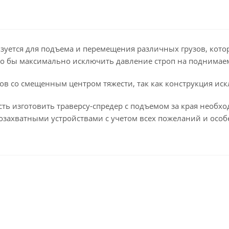
ьзуется для подъема и перемещения различных грузов, кото
то бы максимально исключить давление строп на поднимае
в со смещенным центром тяжести, так как конструкция ис
ть изготовить траверсу-спредер с подъемом за края необх
озахватными устройствами с учетом всех пожеланий и особ