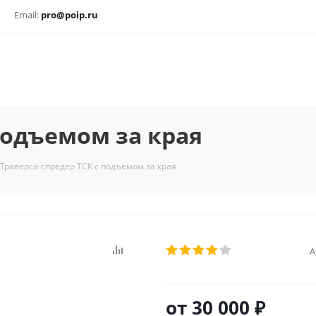
Email:
pro@poip.ru
подъемом за края
Траверса-спредер ТСК с подъемом за края
А
от
30 000 ₽